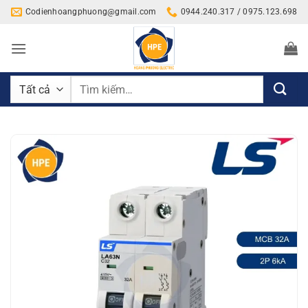
Bỏ
Codienhoangphuong@gmail.com
0944.240.317 / 0975.123.698
qua
nội
dung
Tìm
kiếm: