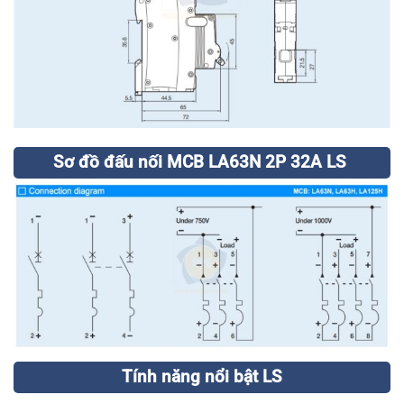
Sơ đồ đấu nối MCB LA63N 2P 32A LS
Tính năng nổi bật LS