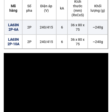
Kích
Mã
Số
Điện áp
thước
Khối
kA
hàng
pha
(V)
(mm)
lượng (g)
(RxCxS)
LA63N
36 x 80 x
2P
240/415
6
~240g
2P-6A
75
LA63N
36 x 80 x
2P
240/415
6
~240g
2P-10A
75
LA63N
36 x 80 x
2P
240/415
6
~240g
2P-16A
75
LA63N
36 x 80 x
2P
240/415
6
~240g
2P-20A
75
LA63N
36 x 80 x
2P
240/415
6
~240g
2P-25A
75
LA63N
36 x 80 x
2P
240/415
6
~240g
2P-32A
75