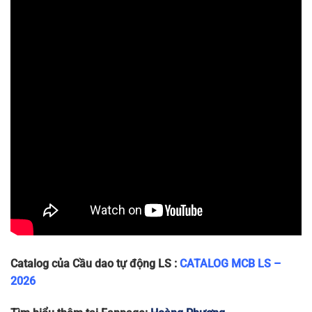
LA63N
36 x 80 x
2P
240/415
6
~240g
2P-40A
75
LA63N
36 x 80 x
2P
240/415
6
~240g
2P-50A
75
LA63N
36 x 80 x
2P
240/415
6
~240g
2P-63A
75
Catalog của Cầu dao tự động LS :
CATALOG MCB LS –
2026