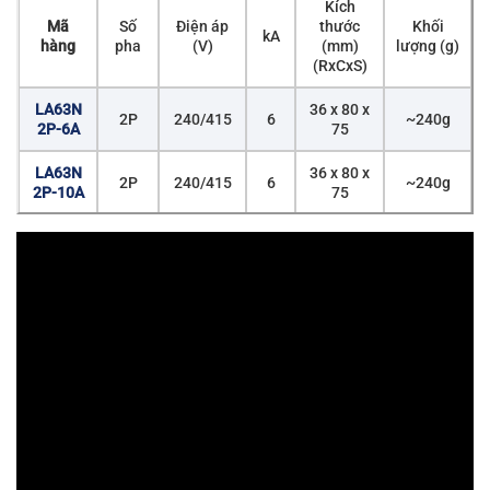
Kích
Mã
Số
Điện áp
thước
Khối
kA
hàng
pha
(V)
(mm)
lượng (g)
(RxCxS)
LA63N
36 x 80 x
2P
240/415
6
~240g
2P-6A
75
LA63N
36 x 80 x
2P
240/415
6
~240g
2P-10A
75
LA63N
36 x 80 x
2P
240/415
6
~240g
2P-16A
75
LA63N
36 x 80 x
2P
240/415
6
~240g
2P-20A
75
LA63N
36 x 80 x
2P
240/415
6
~240g
2P-25A
75
LA63N
36 x 80 x
2P
240/415
6
~240g
2P-32A
75