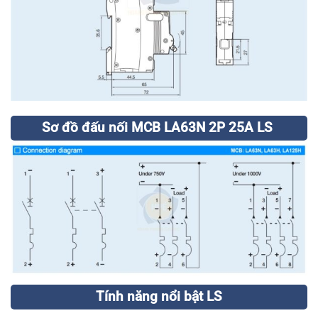
Sơ đồ đấu nối MCB LA63N 2P 25A LS
Tính năng nổi bật LS