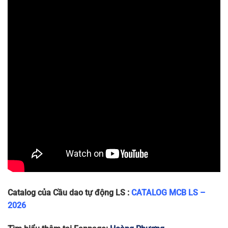
LA63N
36 x 80 x
2P
240/415
6
~240g
2P-40A
75
LA63N
36 x 80 x
2P
240/415
6
~240g
2P-50A
75
LA63N
36 x 80 x
2P
240/415
6
~240g
2P-63A
75
Catalog của Cầu dao tự động LS :
CATALOG MCB LS –
2026