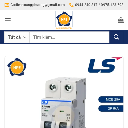
Bỏ
Codienhoangphuong@gmail.com
0944.240.317 / 0975.123.698
qua
nội
dung
Tìm
kiếm: