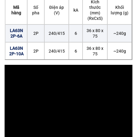
Kích
Mã
Số
Điện áp
thước
Khối
kA
hàng
pha
(V)
(mm)
lượng (g)
(RxCxS)
LA63N
36 x 80 x
2P
240/415
6
~240g
2P-6A
75
LA63N
36 x 80 x
2P
240/415
6
~240g
2P-10A
75
LA63N
36 x 80 x
2P
240/415
6
~240g
2P-16A
75
LA63N
36 x 80 x
2P
240/415
6
~240g
2P-20A
75
LA63N
36 x 80 x
2P
240/415
6
~240g
2P-25A
75
LA63N
36 x 80 x
2P
240/415
6
~240g
2P-32A
75