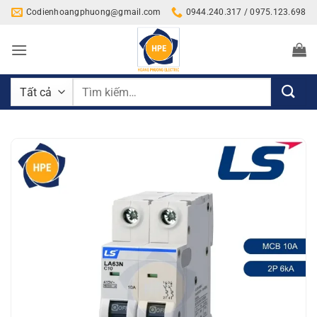
Bỏ
Codienhoangphuong@gmail.com
0944.240.317 / 0975.123.698
qua
nội
dung
Tìm
kiếm: