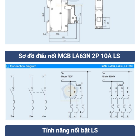
Sơ đồ đấu nối MCB LA63N 2P 10A LS
Tính năng nổi bật LS