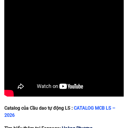
LA63N
36 x 80 x
2P
240/415
6
~240g
2P-40A
75
LA63N
36 x 80 x
2P
240/415
6
~240g
2P-50A
75
LA63N
36 x 80 x
2P
240/415
6
~240g
2P-63A
75
Catalog của Cầu dao tự động LS :
CATALOG MCB LS –
2026