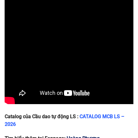
LA63N
18 x 80 x
1P
240/415
6
~120g
1P-40A
75
LA63N
18 x 80 x
1P
240/415
6
~120g
1P-50A
75
LA63N
18 x 80 x
1P
240/415
6
~120g
1P-63A
75
Catalog của Cầu dao tự động LS :
CATALOG MCB LS –
2026