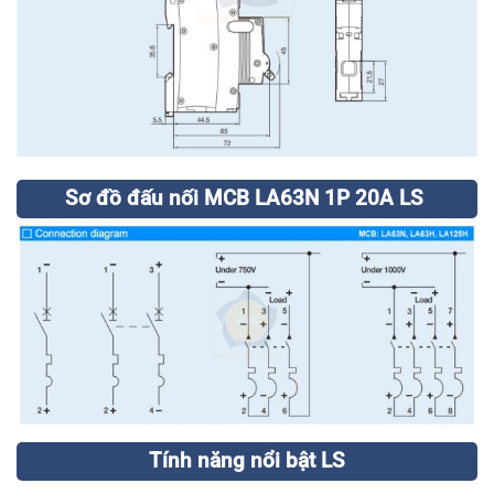
Sơ đồ đấu nối MCB LA63N 1P 20A LS
Tính năng nổi bật LS