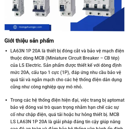
Giới thiệu sản phẩm
LA63N 1P 20A là thiết bị đóng cắt và bảo vệ mạch điện
thuộc dòng MCB (Miniature Circuit Breaker – CB tép)
của LS Electric. Sản phẩm được thiết kế với dòng định
mức 20A, cấu tạo 1 cực (1P), đáp ứng nhu cầu bảo vệ
quá tải và ngắn mạch cho các hệ thống điện dân dụng
cũng như công nghiệp quy mô nhỏ.
Trong các hệ thống điện hiện đại, việc trang bị aptomat
bảo vệ đóng vai trò quan trọng nhằm hạn chế các sự
cố như chập điện, quá tải hoặc hư hỏng thiết bị. MCB
LS LA63N 1P 20A là giải pháp đáng tin cậy giúp nâng
cao độ an toàn và đảm bảo hệ thống vận hành ổn định