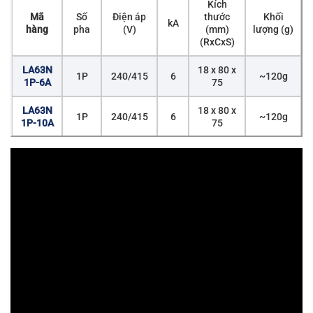
Kích
Mã
Số
Điện áp
thước
Khối
kA
hàng
pha
(V)
(mm)
lượng (g)
(RxCxS)
LA63N
18 x 80 x
1P
240/415
6
~120g
1P-6A
75
LA63N
18 x 80 x
1P
240/415
6
~120g
1P-10A
75
LA63N
18 x 80 x
1P
240/415
6
~120g
1P-16A
75
LA63N
18 x 80 x
1P
240/415
6
~120g
1P-20A
75
LA63N
18 x 80 x
1P
240/415
6
~120g
1P-25A
75
LA63N
18 x 80 x
1P
240/415
6
~120g
1P-32A
75