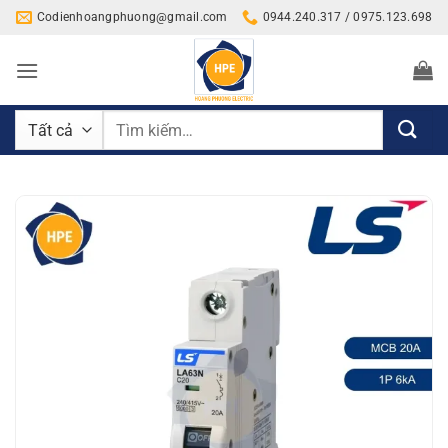
Bỏ
Codienhoangphuong@gmail.com
0944.240.317 / 0975.123.698
qua
nội
dung
Tìm
kiếm: