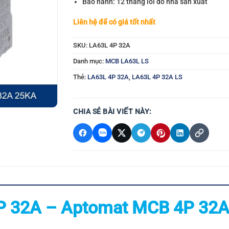
Bảo hành: 12 tháng lỗi do nhà sản xuất
Liên hệ để có giá tốt nhất
SKU:
LA63L 4P 32A
Danh mục:
MCB LA63L LS
Thẻ:
LA63L 4P 32A
,
LA63L 4P 32A LS
CHIA SẺ BÀI VIẾT NÀY:
P 32A – Aptomat MCB 4P 32A