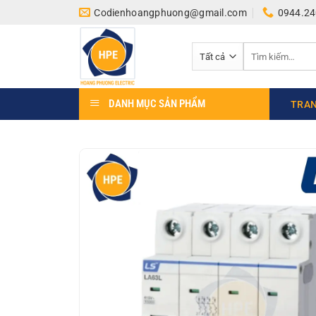
Bỏ
Codienhoangphuong@gmail.com
0944.24
qua
nội
Tìm
dung
kiếm:
DANH MỤC SẢN PHẨM
TRAN