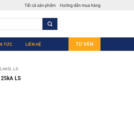
Tất cả sản phẩm
Hướng dẫn mua hàng
TƯ VẤN
IN TỨC
LIÊN HỆ
LA63L LS
 25kA LS