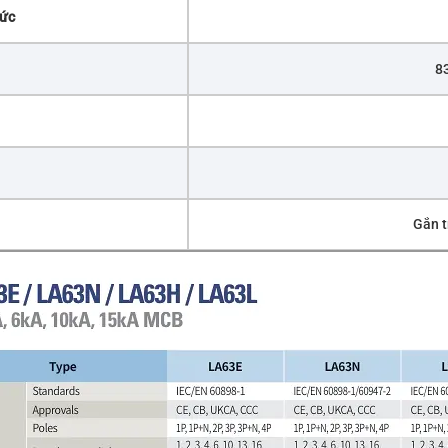
mức
83
Gắn t