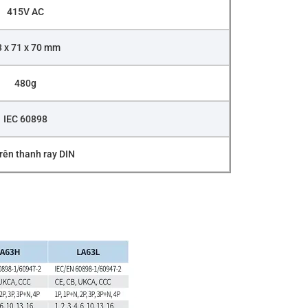
415V AC
 x 71 x 70 mm
480g
IEC 60898
rên thanh ray DIN