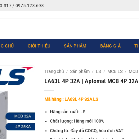
0.317 / 0975.123.698
G CHỦ
GIỚI THIỆU
SẢN PHẨM
BẢNG GIÁ
T
Trang chủ
/
Sản phẩm
/
LS
/
MCB LS
/
MCB 
LA63L 4P 32A | Aptomat MCB 4P 32A
Mã hàng : LA63L 4P 32A LS
Hãng sản xuất: LS
Chất lượng: Hàng mới 100%
Chứng từ: Đầy đủ COCQ, hóa đơn VAT