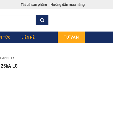
Tất cả sản phẩm
Hướng dẫn mua hàng
TƯ VẤN
IN TỨC
LIÊN HỆ
LA63L LS
 25kA LS