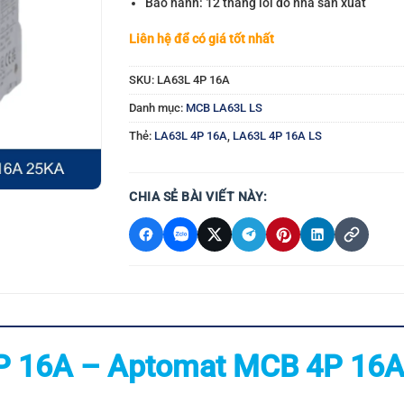
Bảo hành: 12 tháng lỗi do nhà sản xuất
Liên hệ để có giá tốt nhất
SKU:
LA63L 4P 16A
Danh mục:
MCB LA63L LS
Thẻ:
LA63L 4P 16A
,
LA63L 4P 16A LS
CHIA SẺ BÀI VIẾT NÀY:
P 16A – Aptomat MCB 4P 16A