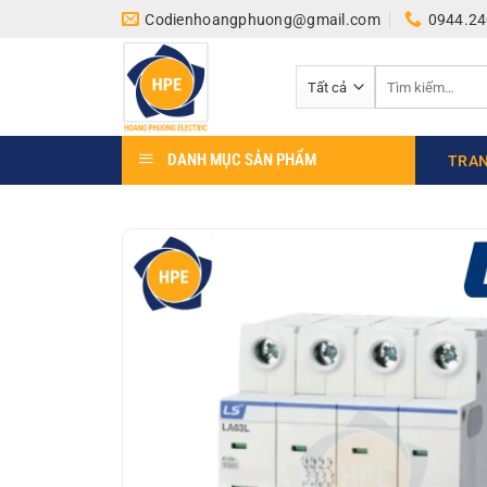
Bỏ
Codienhoangphuong@gmail.com
0944.24
qua
nội
Tìm
dung
kiếm:
DANH MỤC SẢN PHẨM
TRAN