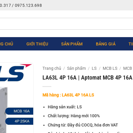
0.317 / 0975.123.698
G CHỦ
GIỚI THIỆU
SẢN PHẨM
BẢNG GIÁ
T
Trang chủ
/
Sản phẩm
/
LS
/
MCB LS
/
MCB 
LA63L 4P 16A | Aptomat MCB 4P 16A
Mã hàng : LA63L 4P 16A LS
Hãng sản xuất: LS
Chất lượng: Hàng mới 100%
Chứng từ: Đầy đủ COCQ, hóa đơn VAT