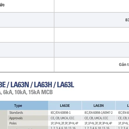
mức
83
Gắn t