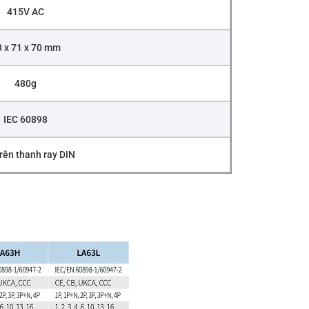
415V AC
 x 71 x 70 mm
480g
IEC 60898
rên thanh ray DIN