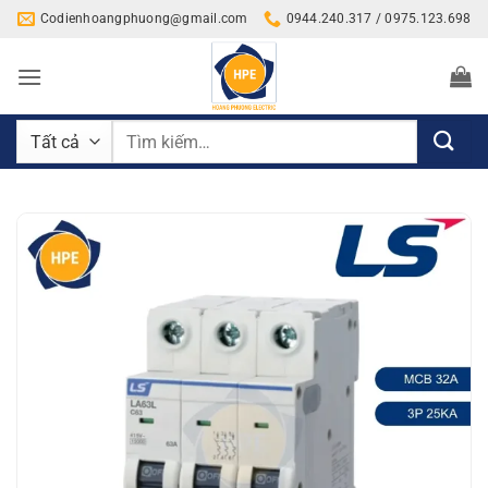
Bỏ
Codienhoangphuong@gmail.com
0944.240.317 / 0975.123.698
qua
nội
dung
Tìm
kiếm: