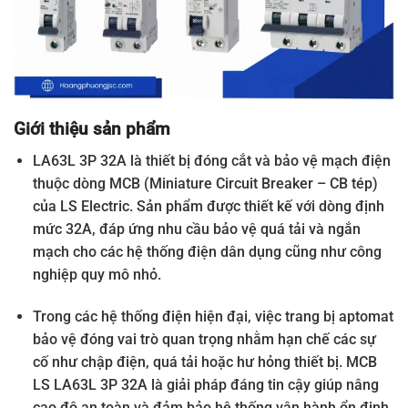
Giới thiệu sản phẩm
LA63L 3P 32A là thiết bị đóng cắt và bảo vệ mạch điện
thuộc dòng MCB (Miniature Circuit Breaker – CB tép)
của LS Electric. Sản phẩm được thiết kế với dòng định
mức 32A, đáp ứng nhu cầu bảo vệ quá tải và ngắn
mạch cho các hệ thống điện dân dụng cũng như công
nghiệp quy mô nhỏ.
Trong các hệ thống điện hiện đại, việc trang bị aptomat
bảo vệ đóng vai trò quan trọng nhằm hạn chế các sự
cố như chập điện, quá tải hoặc hư hỏng thiết bị. MCB
LS LA63L 3P 32A là giải pháp đáng tin cậy giúp nâng
cao độ an toàn và đảm bảo hệ thống vận hành ổn định