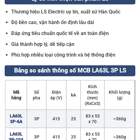
Thương hiệu LS Electric uy tín, xuất xứ Hàn Quốc
Độ bền cao, vận hành ổn định lâu dài
Đáp ứng tiêu chuẩn quốc tế về an toàn điện
Giá thành hợp lý, dễ tiếp cận
Phù hợp nhiều loại công trình và hệ thống điện
Bảng so sánh thông số MCB LA63L 3P LS
Kích
Mã
Số
Điện
thước
Khối lượng
kA
hàng
pha
áp (V)
(mm)
(g)
(RxCxS)
LA63L
83 x 53
3P
415
25
~360g
3P-6A
x 70
LA63L
83 x 53
3P
415
25
~360g
3P-10A
x 70