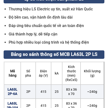
Thương hiệu LS Electric uy tín, xuất xứ Hàn Quốc
Độ bền cao, vận hành ổn định lâu dài
Đáp ứng tiêu chuẩn quốc tế về an toàn điện
Giá thành hợp lý, dễ tiếp cận
Phù hợp nhiều loại công trình và hệ thống điện
Bảng so sánh thông số MCB LA63L 2P LS
Kích
Mã
Số
Điện
thước
Khối lượng
kA
hàng
pha
áp (V)
(mm)
(g)
(RxCxS)
LA63L
83 x 36
2P
415
25
~240g
2P-6A
x 70
LA63L
83 x 36
2P
415
25
~240g
2P-10A
x 70