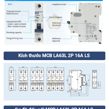
Kích thước MCB LA63L 2P 16A LS