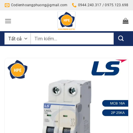
Bỏ
Codienhoangphuong@gmail.com
0944.240.317 / 0975.123.698
qua
nội
dung
Tìm
kiếm: