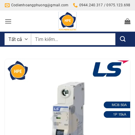
Bỏ
Codienhoangphuong@gmail.com
0944.240.317 / 0975.123.698
qua
nội
dung
Tìm
kiếm: