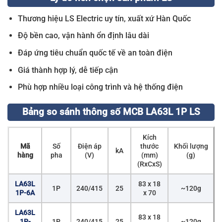
Thương hiệu LS Electric uy tín, xuất xứ Hàn Quốc
Độ bền cao, vận hành ổn định lâu dài
Đáp ứng tiêu chuẩn quốc tế về an toàn điện
Giá thành hợp lý, dễ tiếp cận
Phù hợp nhiều loại công trình và hệ thống điện
Bảng so sánh thông số MCB LA63L 1P LS
Kích
Mã
Số
Điện áp
thước
Khối lượng
kA
hàng
pha
(V)
(mm)
(g)
(RxCxS)
LA63L
83 x 18
1P
240/415
25
~120g
1P-6A
x 70
LA63L
83 x 18
1P-
1P
240/415
25
~120g