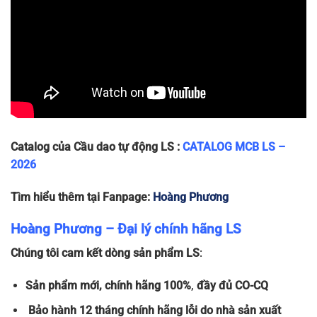
1P-
1P
240/415
15
~120g
x 70
50A
LA63L
83 x 18
1P-
1P
240/415
15
~120g
x 70
63A
Catalog của Cầu dao tự động LS :
CATALOG MCB LS –
2026
Tìm hiểu thêm tại Fanpage:
Hoàng Phương
Hoàng Phương – Đại lý chính hãng LS
Chúng tôi cam kết dòng sản phẩm LS
:
Sản phẩm
mới, chính hãng 100%
,
đầy đủ
CO-CQ
Bảo hành 12 tháng chính hãng lỗi do nhà sản xuất