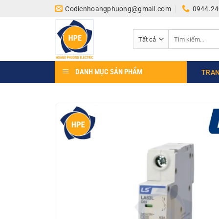
Bỏ
Codienhoangphuong@gmail.com
0944.24
qua
nội
Tìm
dung
kiếm:
DANH MỤC SẢN PHẨM
TRAN