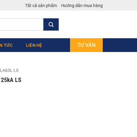
Tất cả sản phẩm
Hướng dẫn mua hàng
TƯ VẤN
IN TỨC
LIÊN HỆ
LA63L LS
 25kA LS