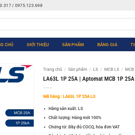
0.317 / 0975.123.698
G CHỦ
GIỚI THIỆU
SẢN PHẨM
BẢNG GIÁ
T
Trang chủ
/
Sản phẩm
/
LS
/
MCB LS
/
MCB 
LA63L 1P 25A | Aptomat MCB 1P 25A
Mã hàng : LA63L 1P 25A LS
Hãng sản xuất: LS
Chất lượng: Hàng mới 100%
Chứng từ: Đầy đủ COCQ, hóa đơn VAT