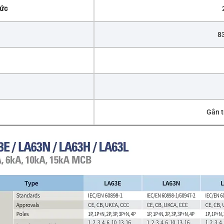
mức
83
Gắn t