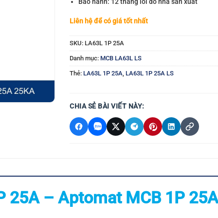
Bảo hành: 12 tháng lỗi do nhà sản xuất
Liên hệ để có giá tốt nhất
SKU:
LA63L 1P 25A
Danh mục:
MCB LA63L LS
Thẻ:
LA63L 1P 25A
,
LA63L 1P 25A LS
CHIA SẺ BÀI VIẾT NÀY:
P 25A – Aptomat MCB 1P 25A