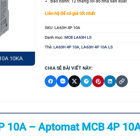
Bảo hành: 12 tháng lỗi do nhà sản xuất
Liên hệ để có giá tốt nhất
SKU:
LA63H 4P 10A
Danh mục:
MCB LA63H LS
Thẻ:
LA63H 4P 10A
,
LA63H 4P 10A LS
CHIA SẺ BÀI VIẾT NÀY:
P 10A – Aptomat MCB 4P 10A