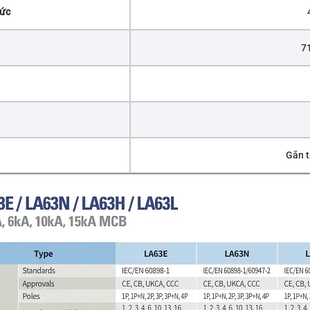
mức
71
Gắn t