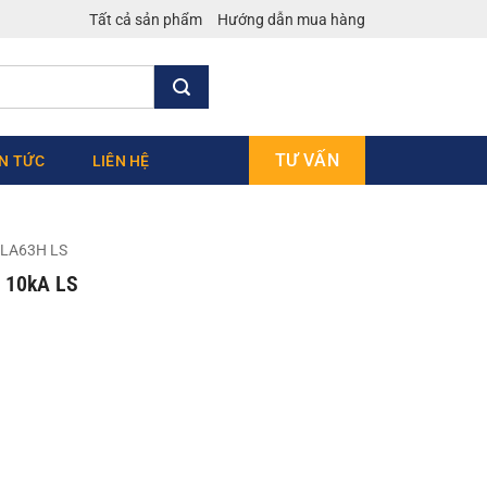
Tất cả sản phẩm
Hướng dẫn mua hàng
TƯ VẤN
IN TỨC
LIÊN HỆ
LA63H LS
 10kA LS