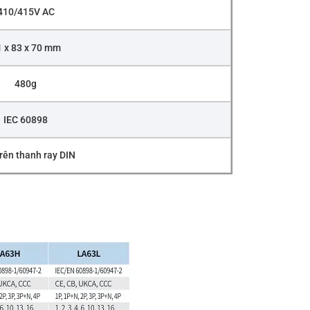
410/415V AC
 x 83 x 70 mm
480g
IEC 60898
rên thanh ray DIN