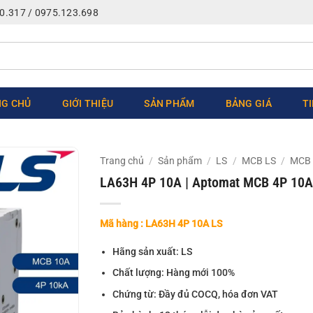
0.317 / 0975.123.698
G CHỦ
GIỚI THIỆU
SẢN PHẨM
BẢNG GIÁ
T
Trang chủ
/
Sản phẩm
/
LS
/
MCB LS
/
MCB 
LA63H 4P 10A | Aptomat MCB 4P 10A
Mã hàng : LA63H 4P 10A LS
Hãng sản xuất: LS
Chất lượng: Hàng mới 100%
Chứng từ: Đầy đủ COCQ, hóa đơn VAT