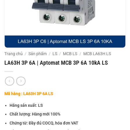
Trang chủ
/
Sản phẩm
/
LS
/
MCB LS
/
MCB LA63H LS
LA63H 3P 6A | Aptomat MCB 3P 6A 10kA LS
Mã hàng : LA63H 3P 6A LS
Hãng sản xuất: LS
Chất lượng: Hàng mới 100%
Chứng từ: Đầy đủ COCQ, hóa đơn VAT