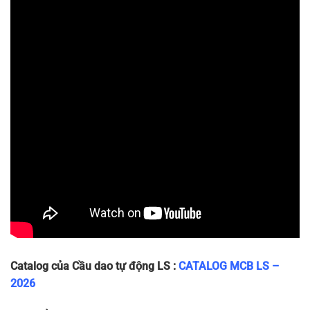
LA63H
53 x 83 x
3P
410/415
10
~360g
3P-40A
70
LA63H
53 x 83 x
3P
410/415
10
~360g
3P-50A
70
LA63H
53 x 83 x
3P
410/415
10
~360g
3P-63A
70
Catalog của Cầu dao tự động LS :
CATALOG MCB LS –
2026