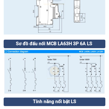
Sơ đồ đấu nối MCB LA63H 3P 6A LS
Tính năng nổi bật LS