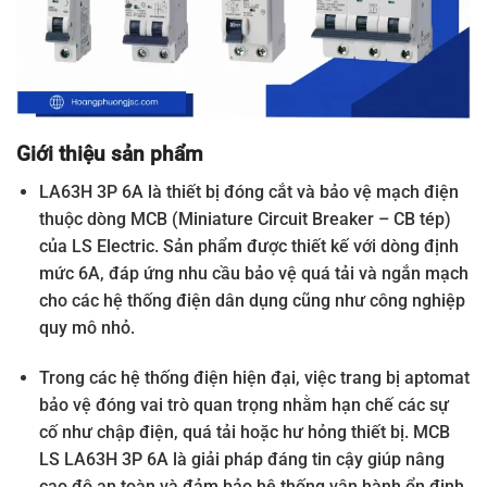
Giới thiệu sản phẩm
LA63H 3P 6A là thiết bị đóng cắt và bảo vệ mạch điện
thuộc dòng MCB (Miniature Circuit Breaker – CB tép)
của LS Electric. Sản phẩm được thiết kế với dòng định
mức 6A, đáp ứng nhu cầu bảo vệ quá tải và ngắn mạch
cho các hệ thống điện dân dụng cũng như công nghiệp
quy mô nhỏ.
Trong các hệ thống điện hiện đại, việc trang bị aptomat
bảo vệ đóng vai trò quan trọng nhằm hạn chế các sự
cố như chập điện, quá tải hoặc hư hỏng thiết bị. MCB
LS LA63H 3P 6A là giải pháp đáng tin cậy giúp nâng
cao độ an toàn và đảm bảo hệ thống vận hành ổn định