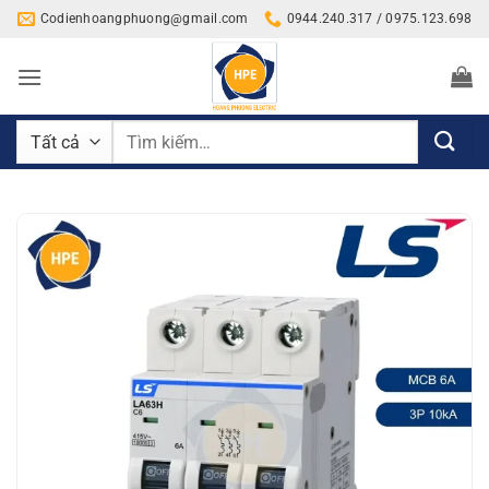
Bỏ
Codienhoangphuong@gmail.com
0944.240.317 / 0975.123.698
qua
nội
dung
Tìm
kiếm: