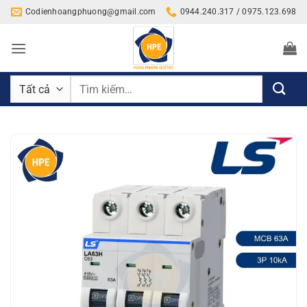
Bỏ
Codienhoangphuong@gmail.com
0944.240.317 / 0975.123.698
qua
nội
dung
Tìm
kiếm: