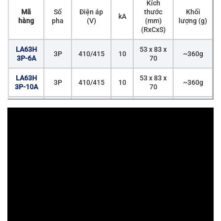
Kích
Mã
Số
Điện áp
thước
Khối
kA
hàng
pha
(V)
(mm)
lượng (g)
(RxCxS)
LA63H
53 x 83 x
3P
410/415
10
~360g
3P-6A
70
LA63H
53 x 83 x
3P
410/415
10
~360g
3P-10A
70
LA63H
53 x 83 x
3P
410/415
10
~360g
3P-16A
70
LA63H
53 x 83 x
3P
410/415
10
~360g
3P-20A
70
LA63H
53 x 83 x
3P
410/415
10
~360g
3P-25A
70
LA63H
53 x 83 x
3P
410/415
10
~360g
3P-32A
70