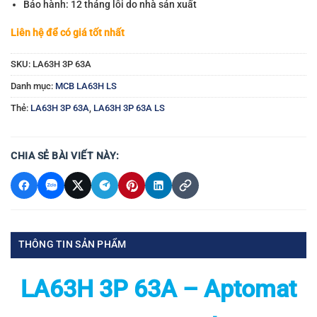
Bảo hành: 12 tháng lỗi do nhà sản xuất
Liên hệ để có giá tốt nhất
SKU:
LA63H 3P 63A
Danh mục:
MCB LA63H LS
Thẻ:
LA63H 3P 63A
,
LA63H 3P 63A LS
CHIA SẺ BÀI VIẾT NÀY:
THÔNG TIN SẢN PHẨM
LA63H 3P 63A – Aptomat