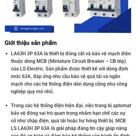
Giới thiệu sản phẩm
LA63H 3P 63A là thiết bị đóng cắt và bảo vệ mạch điện
thuộc dòng MCB (Miniature Circuit Breaker – CB tép)
của LS Electric. Sản phẩm được thiết kế với dòng định
mức 63A, đáp ứng nhu cầu bảo vệ quá tải và ngắn
mạch cho các hệ thống điện dân dụng cũng như công
nghiệp quy mô nhỏ.
Trong các hệ thống điện hiện đại, việc trang bị aptomat
bảo vệ đóng vai trò quan trọng nhằm hạn chế các sự
cố như chập điện, quá tải hoặc hư hỏng thiết bị. MCB
LS LA63H 3P 63A là giải pháp đáng tin cậy giúp nâng
cao độ an toàn và đảm bảo hệ thống vận hành ổn định