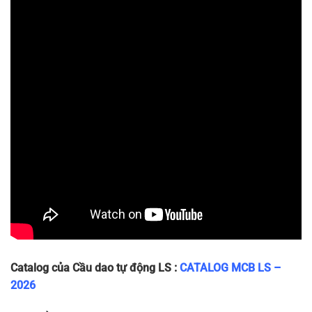
LA63H
53 x 83 x
3P
410/415
10
~360g
3P-40A
70
LA63H
53 x 83 x
3P
410/415
10
~360g
3P-50A
70
LA63H
53 x 83 x
3P
410/415
10
~360g
3P-63A
70
Catalog của Cầu dao tự động LS :
CATALOG MCB LS –
2026