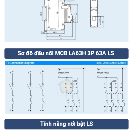
Sơ đồ đấu nối MCB LA63H 3P 63A LS
Tính năng nổi bật LS