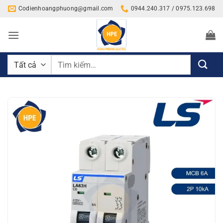
Bỏ
Codienhoangphuong@gmail.com
0944.240.317 / 0975.123.698
qua
nội
dung
Tìm
kiếm: