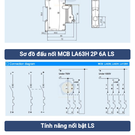
Sơ đồ đấu nối MCB LA63H 2P 6A LS
Tính năng nổi bật LS