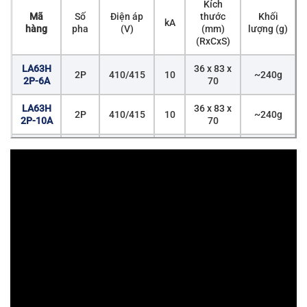
Kích
Mã
Số
Điện áp
thước
Khối
kA
hàng
pha
(V)
(mm)
lượng (g)
(RxCxS)
LA63H
36 x 83 x
2P
410/415
10
~240g
2P-6A
70
LA63H
36 x 83 x
2P
410/415
10
~240g
2P-10A
70
LA63H
36 x 83 x
2P
410/415
10
~240g
2P-16A
70
LA63H
36 x 83 x
2P
410/415
10
~240g
2P-20A
70
LA63H
36 x 83 x
2P
410/415
10
~240g
2P-25A
70
LA63H
36 x 83 x
2P
410/415
10
~240g
2P-32A
70