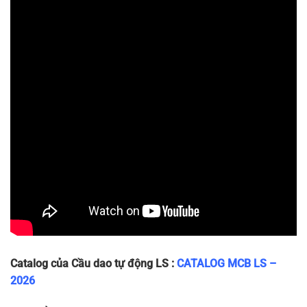
LA63H
36 x 83 x
2P
410/415
10
~240g
2P-40A
70
LA63H
36 x 83 x
2P
410/415
10
~240g
2P-50A
70
LA63H
36 x 83 x
2P
410/415
10
~240g
2P-63A
70
Catalog của Cầu dao tự động LS :
CATALOG MCB LS –
2026