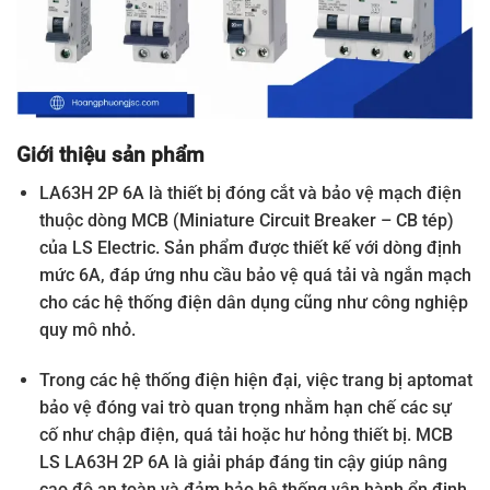
Giới thiệu sản phẩm
LA63H 2P 6A là thiết bị đóng cắt và bảo vệ mạch điện
thuộc dòng MCB (Miniature Circuit Breaker – CB tép)
của LS Electric. Sản phẩm được thiết kế với dòng định
mức 6A, đáp ứng nhu cầu bảo vệ quá tải và ngắn mạch
cho các hệ thống điện dân dụng cũng như công nghiệp
quy mô nhỏ.
Trong các hệ thống điện hiện đại, việc trang bị aptomat
bảo vệ đóng vai trò quan trọng nhằm hạn chế các sự
cố như chập điện, quá tải hoặc hư hỏng thiết bị. MCB
LS LA63H 2P 6A là giải pháp đáng tin cậy giúp nâng
cao độ an toàn và đảm bảo hệ thống vận hành ổn định