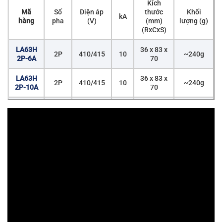
Kích
Mã
Số
Điện áp
thước
Khối
kA
hàng
pha
(V)
(mm)
lượng (g)
(RxCxS)
LA63H
36 x 83 x
2P
410/415
10
~240g
2P-6A
70
LA63H
36 x 83 x
2P
410/415
10
~240g
2P-10A
70
LA63H
36 x 83 x
2P
410/415
10
~240g
2P-16A
70
LA63H
36 x 83 x
2P
410/415
10
~240g
2P-20A
70
LA63H
36 x 83 x
2P
410/415
10
~240g
2P-25A
70
LA63H
36 x 83 x
2P
410/415
10
~240g
2P-32A
70