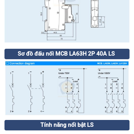
Sơ đồ đấu nối MCB LA63H 2P 40A LS
Tính năng nổi bật LS