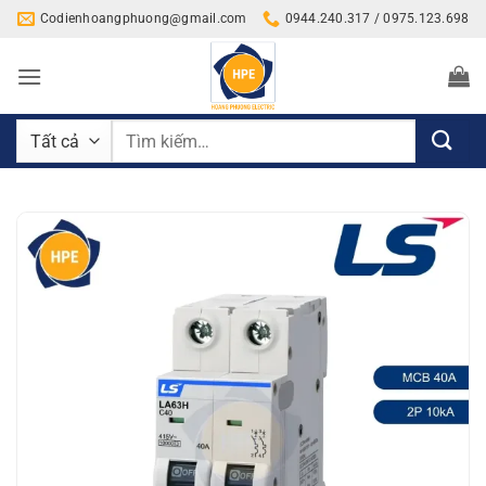
Bỏ
Codienhoangphuong@gmail.com
0944.240.317 / 0975.123.698
qua
nội
dung
Tìm
kiếm: