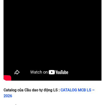
LA63H
36 x 83 x
2P
410/415
10
~240g
2P-40A
70
LA63H
36 x 83 x
2P
410/415
10
~240g
2P-50A
70
LA63H
36 x 83 x
2P
410/415
10
~240g
2P-63A
70
Catalog của Cầu dao tự động LS :
CATALOG MCB LS –
2026