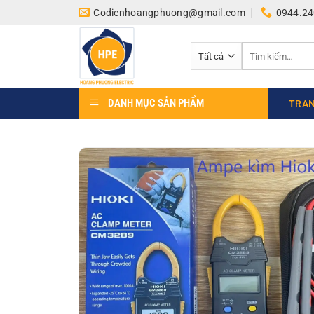
Bỏ
Codienhoangphuong@gmail.com
0944.24
qua
nội
Tìm
dung
kiếm:
DANH MỤC SẢN PHẨM
TRAN