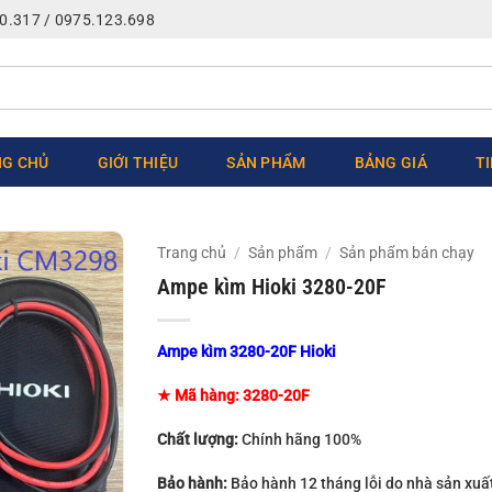
0.317 / 0975.123.698
G CHỦ
GIỚI THIỆU
SẢN PHẨM
BẢNG GIÁ
T
Trang chủ
/
Sản phẩm
/
Sản phẩm bán chạy
Ampe kìm Hioki 3280-20F
Ampe kìm 3280-20F Hioki
★ Mã hàng: 3280-20F
Chất lượng:
Chính hãng 100%
Bảo hành:
Bảo hành 12 tháng lỗi do nhà sản xuấ