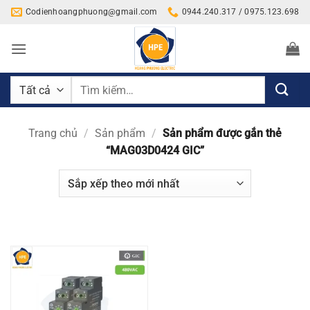
Bỏ
Codienhoangphuong@gmail.com
0944.240.317 / 0975.123.698
qua
nội
dung
Tìm
kiếm:
Trang chủ
/
Sản phẩm
/
Sản phẩm được gắn thẻ
“MAG03D0424 GIC”