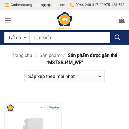
Bỏ
Codienhoangphuong@gmail.com
0944.240.317 / 0975.123.698
qua
nội
dung
Tìm
kiếm:
Trang chủ
/
Sản phẩm
/
Sản phẩm được gắn thẻ
“M3TSRJ4M_WE”