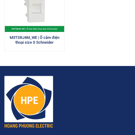
M3TSRJ4M_WE | Ổ cắm điện
thoại size S Schneider