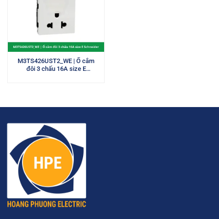
M3TS426UST2_WE | Ổ cắm
đôi 3 chấu 16A size E
Schneider