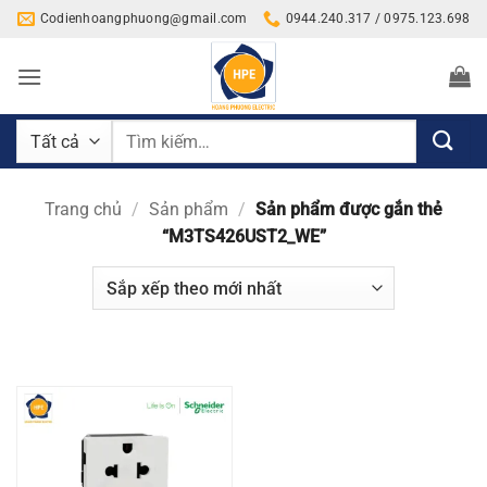
Bỏ
Codienhoangphuong@gmail.com
0944.240.317 / 0975.123.698
qua
nội
dung
Tìm
kiếm:
Trang chủ
/
Sản phẩm
/
Sản phẩm được gắn thẻ
“M3TS426UST2_WE”