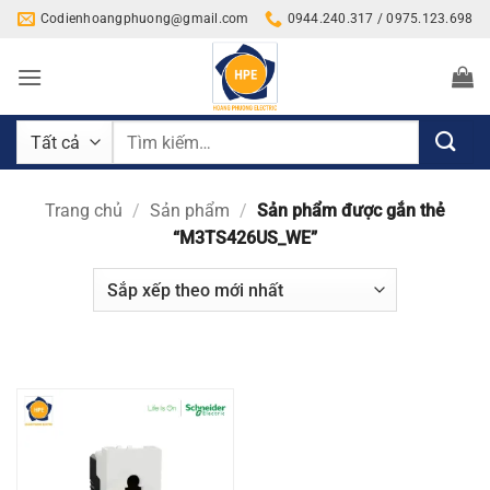
Bỏ
Codienhoangphuong@gmail.com
0944.240.317 / 0975.123.698
qua
nội
dung
Tìm
kiếm:
Trang chủ
/
Sản phẩm
/
Sản phẩm được gắn thẻ
“M3TS426US_WE”