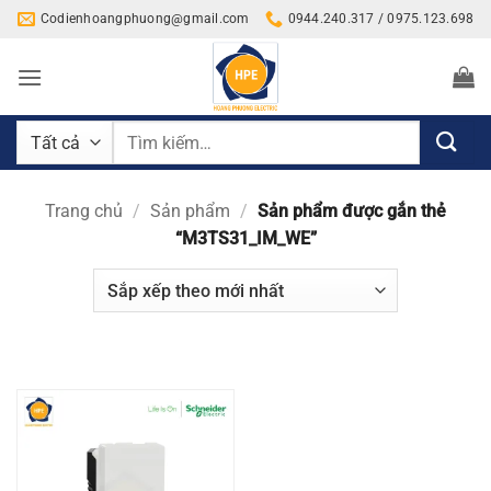
Bỏ
Codienhoangphuong@gmail.com
0944.240.317 / 0975.123.698
qua
nội
dung
Tìm
kiếm:
Trang chủ
/
Sản phẩm
/
Sản phẩm được gắn thẻ
“M3TS31_IM_WE”