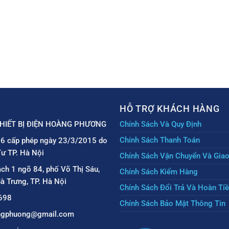
HỖ TRỢ KHÁCH HÀNG
HIẾT BỊ ĐIỆN HOÀNG PHƯƠNG
Chính Sách Và Quy Định
Chính Sách Thanh Toán
6 cấp phép ngày 23/3/2015 do
ư TP. Hà Nội
Chính Sách Vận Chuyển Và Gia
ách 1 ngõ 84, phố Võ Thị Sáu,
Chính Sách Kiểm Hàng
à Trưng, TP. Hà Nội
Chính Sách Đổi Trả Và Hoàn Ti
698
Chính Sách Bảo Mật Thông Tin
angphuong@gmail.com