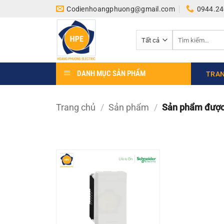
Bỏ
Codienhoangphuong@gmail.com
0944.24
qua
nội
Tìm
dung
kiếm:
DANH MỤC SẢN PHẨM
TRAN
Trang chủ
/
Sản phẩm
/
Sản phẩm được