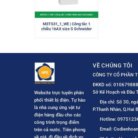
M3TS31_1_WE | Công tắc 1
chiều 16AX size S Schneider
VỀ CHÚNG TÔI
CÔNG TY CỔ PHẦN T
ĐKKD số: 010679888
Sở Kế Hoạch và Đầu T
Website trực tuyến phân
phối thiết bị điện. Tự hào
Địa chỉ: Số 30, ng
là nhà cung ứng vật tư
P.Thanh Nhàn, Q.Hai B
điện hàng đầu cho các
Hotline: 0975123
công trình trọng điểm
Email: Codienho
trên cả nước. Tiên phong
về giá, đi đầu về dịch vụ.