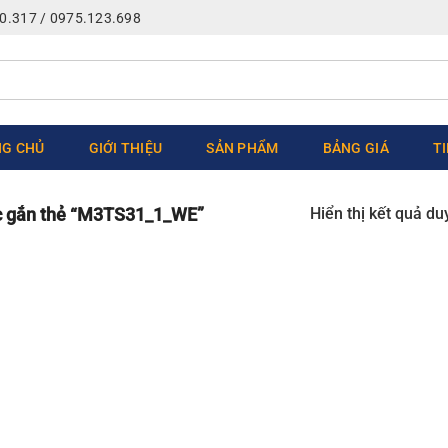
0.317 / 0975.123.698
G CHỦ
GIỚI THIỆU
SẢN PHẨM
BẢNG GIÁ
T
Hiển thị kết quả du
 gắn thẻ “M3TS31_1_WE”