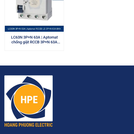
LC63N 3P+N 63A | Aptomat
chống giật RCCB 3P+N 63A
6kA LS