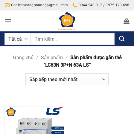
Bỏ
Codienhoangphuong@gmail.com
0944.240.317 / 0975.123.698
qua
nội
dung
Tìm
kiếm:
Trang chủ
/
Sản phẩm
/
Sản phẩm được gắn thẻ
“LC63N 3P+N 63A LS”