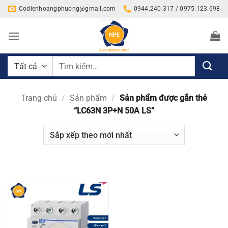
Bỏ
Codienhoangphuong@gmail.com
0944.240.317 / 0975.123.698
qua
nội
dung
Tìm
kiếm:
Trang chủ
/
Sản phẩm
/
Sản phẩm được gắn thẻ
“LC63N 3P+N 50A LS”