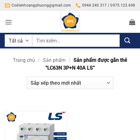
Bỏ
Codienhoangphuong@gmail.com
0944.240.317 / 0975.123.698
qua
nội
dung
Tìm
kiếm:
Trang chủ
/
Sản phẩm
/
Sản phẩm được gắn thẻ
“LC63N 3P+N 40A LS”