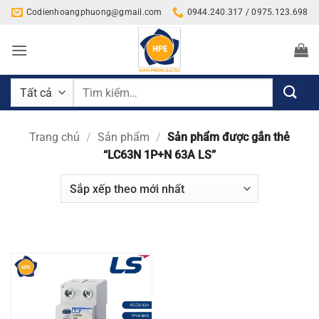
Bỏ
Codienhoangphuong@gmail.com
0944.240.317 / 0975.123.698
qua
nội
dung
Tìm
kiếm:
Trang chủ
/
Sản phẩm
/
Sản phẩm được gắn thẻ
“LC63N 1P+N 63A LS”