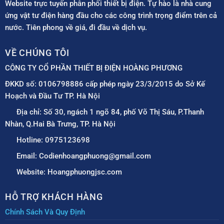
Website trực tuyến phân phối thiết bị điện. Tự hào là nhà cung
ứng vật tư điện hàng đầu cho các công trình trọng điểm trên cả
nước. Tiên phong về giá, đi đầu về dịch vụ.
VỀ CHÚNG TÔI
CÔNG TY CỔ PHẦN THIẾT BỊ ĐIỆN HOÀNG PHƯƠNG
ĐKKD số: 0106798886 cấp phép ngày 23/3/2015 do Sở Kế
Hoạch và Đầu Tư TP. Hà Nội
Địa chỉ: Số 30, ngách 1 ngõ 84, phố Võ Thị Sáu, P.Thanh
Nhàn, Q.Hai Bà Trưng, TP. Hà Nội
Hotline: 0975123698
Email: Codienhoangphuong@gmail.com
Website: Hoangphuongjsc.com
HỖ TRỢ KHÁCH HÀNG
Chính Sách Và Quy Định