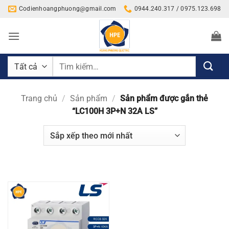
Bỏ
Codienhoangphuong@gmail.com
0944.240.317 / 0975.123.698
qua
nội
dung
Tìm
kiếm:
Trang chủ
/
Sản phẩm
/
Sản phẩm được gắn thẻ
“LC100H 3P+N 32A LS”