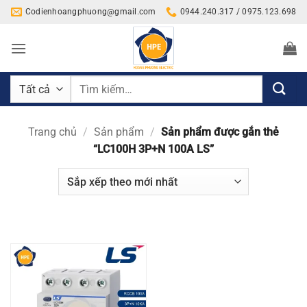
Bỏ
Codienhoangphuong@gmail.com
0944.240.317 / 0975.123.698
qua
nội
dung
Tìm
kiếm:
Trang chủ
/
Sản phẩm
/
Sản phẩm được gắn thẻ
“LC100H 3P+N 100A LS”