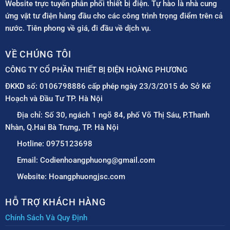
Website trực tuyến phân phối thiết bị điện. Tự hào là nhà cung
ứng vật tư điện hàng đầu cho các công trình trọng điểm trên cả
nước. Tiên phong về giá, đi đầu về dịch vụ.
VỀ CHÚNG TÔI
CÔNG TY CỔ PHẦN THIẾT BỊ ĐIỆN HOÀNG PHƯƠNG
ĐKKD số: 0106798886 cấp phép ngày 23/3/2015 do Sở Kế
Hoạch và Đầu Tư TP. Hà Nội
Địa chỉ: Số 30, ngách 1 ngõ 84, phố Võ Thị Sáu, P.Thanh
Nhàn, Q.Hai Bà Trưng, TP. Hà Nội
Hotline: 0975123698
Email: Codienhoangphuong@gmail.com
Website: Hoangphuongjsc.com
HỖ TRỢ KHÁCH HÀNG
Chính Sách Và Quy Định