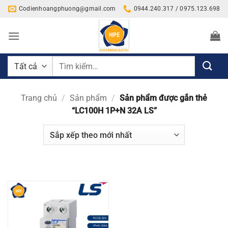
Bỏ
Codienhoangphuong@gmail.com
0944.240.317 / 0975.123.698
qua
nội
dung
Tìm
kiếm:
Trang chủ
/
Sản phẩm
/
Sản phẩm được gắn thẻ
“LC100H 1P+N 32A LS”