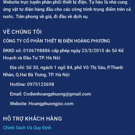
Website trực tuyến phân phối thiết bị điện. Tự hào là nhà cung
ứng vật tư điện hàng đầu cho các công trình trọng điểm trên cả
nước. Tiên phong về giá, đi đầu về dịch vụ.
VỀ CHÚNG TÔI
CÔNG TY CỔ PHẦN THIẾT BỊ ĐIỆN HOÀNG PHƯƠNG
ĐKKD số: 0106798886 cấp phép ngày 23/3/2015 do Sở Kế
Hoạch và Đầu Tư TP. Hà Nội
Địa chỉ: Số 30, ngách 1 ngõ 84, phố Võ Thị Sáu, P.Thanh
Nhàn, Q.Hai Bà Trưng, TP. Hà Nội
Hotline: 0975123698
Email: Codienhoangphuong@gmail.com
Website: Hoangphuongjsc.com
HỖ TRỢ KHÁCH HÀNG
Chính Sách Và Quy Định