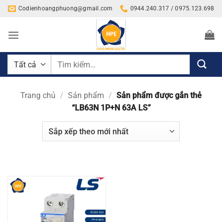
Bỏ
Codienhoangphuong@gmail.com
0944.240.317 / 0975.123.698
qua
nội
dung
Tìm
kiếm:
Trang chủ
/
Sản phẩm
/
Sản phẩm được gắn thẻ
“LB63N 1P+N 63A LS”