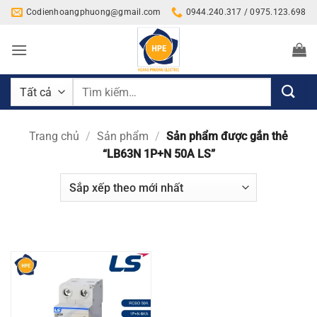
Bỏ
Codienhoangphuong@gmail.com
0944.240.317 / 0975.123.698
qua
nội
dung
Tìm
kiếm:
Trang chủ
/
Sản phẩm
/
Sản phẩm được gắn thẻ
“LB63N 1P+N 50A LS”