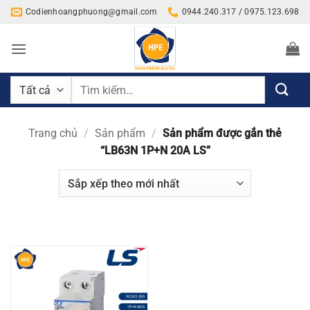
Bỏ
Codienhoangphuong@gmail.com
0944.240.317 / 0975.123.698
qua
nội
dung
Tìm
kiếm:
Trang chủ
/
Sản phẩm
/
Sản phẩm được gắn thẻ
“LB63N 1P+N 20A LS”