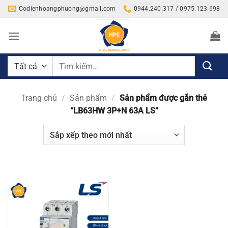
Bỏ
Codienhoangphuong@gmail.com
0944.240.317 / 0975.123.698
qua
nội
dung
Tìm
kiếm:
Trang chủ
/
Sản phẩm
/
Sản phẩm được gắn thẻ
“LB63HW 3P+N 63A LS”