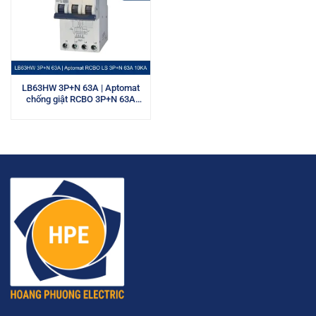
LB63HW 3P+N 63A | Aptomat
chống giật RCBO 3P+N 63A
10kA LS