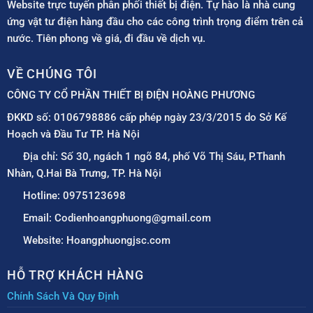
Website trực tuyến phân phối thiết bị điện. Tự hào là nhà cung
ứng vật tư điện hàng đầu cho các công trình trọng điểm trên cả
nước. Tiên phong về giá, đi đầu về dịch vụ.
VỀ CHÚNG TÔI
CÔNG TY CỔ PHẦN THIẾT BỊ ĐIỆN HOÀNG PHƯƠNG
ĐKKD số: 0106798886 cấp phép ngày 23/3/2015 do Sở Kế
Hoạch và Đầu Tư TP. Hà Nội
Địa chỉ: Số 30, ngách 1 ngõ 84, phố Võ Thị Sáu, P.Thanh
Nhàn, Q.Hai Bà Trưng, TP. Hà Nội
Hotline: 0975123698
Email: Codienhoangphuong@gmail.com
Website: Hoangphuongjsc.com
HỖ TRỢ KHÁCH HÀNG
Chính Sách Và Quy Định