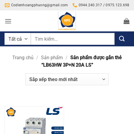
Bỏ
Codienhoangphuong@gmail.com
0944.240.317 / 0975.123.698
qua
nội
dung
Tìm
kiếm:
Trang chủ
/
Sản phẩm
/
Sản phẩm được gắn thẻ
“LB63HW 3P+N 20A LS”