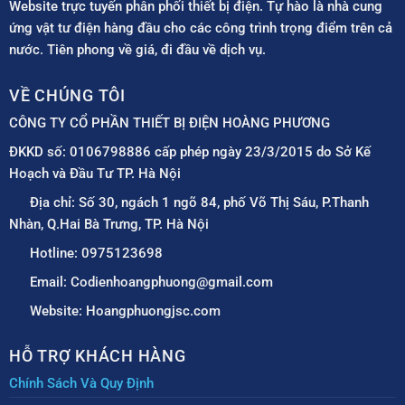
Website trực tuyến phân phối thiết bị điện. Tự hào là nhà cung
ứng vật tư điện hàng đầu cho các công trình trọng điểm trên cả
nước. Tiên phong về giá, đi đầu về dịch vụ.
VỀ CHÚNG TÔI
CÔNG TY CỔ PHẦN THIẾT BỊ ĐIỆN HOÀNG PHƯƠNG
ĐKKD số: 0106798886 cấp phép ngày 23/3/2015 do Sở Kế
Hoạch và Đầu Tư TP. Hà Nội
Địa chỉ: Số 30, ngách 1 ngõ 84, phố Võ Thị Sáu, P.Thanh
Nhàn, Q.Hai Bà Trưng, TP. Hà Nội
Hotline: 0975123698
Email: Codienhoangphuong@gmail.com
Website: Hoangphuongjsc.com
HỖ TRỢ KHÁCH HÀNG
Chính Sách Và Quy Định