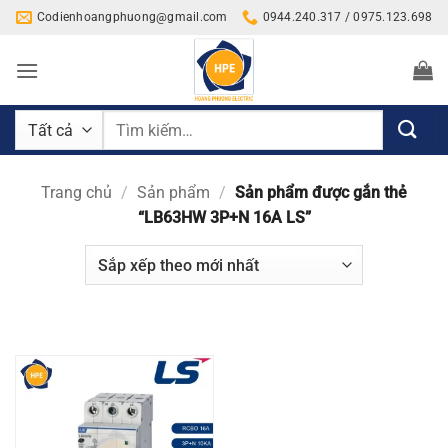
Bỏ
Codienhoangphuong@gmail.com
0944.240.317 / 0975.123.698
qua
nội
dung
Tìm
kiếm:
Trang chủ
/
Sản phẩm
/
Sản phẩm được gắn thẻ
“LB63HW 3P+N 16A LS”