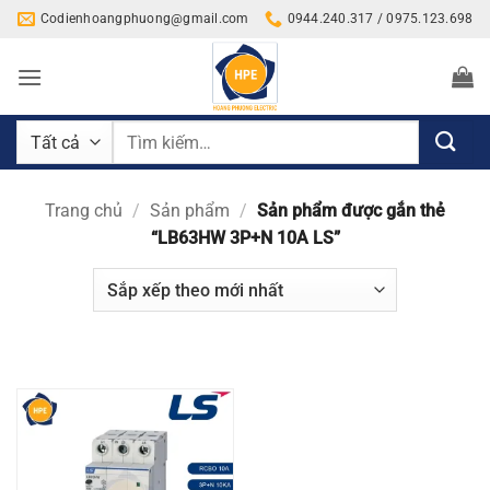
Bỏ
Codienhoangphuong@gmail.com
0944.240.317 / 0975.123.698
qua
nội
dung
Tìm
kiếm:
Trang chủ
/
Sản phẩm
/
Sản phẩm được gắn thẻ
“LB63HW 3P+N 10A LS”