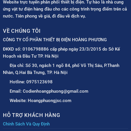
Website trực tuyến phân phối thiết bị điện. Tự hào là nhà cung
ứng vật tư điện hàng đầu cho các công trình trọng điểm trên cả
nước. Tiên phong về giá, đi đầu về dịch vụ.
VỀ CHÚNG TÔI
CÔNG TY CỔ PHẦN THIẾT BỊ ĐIỆN HOÀNG PHƯƠNG
ĐKKD số: 0106798886 cấp phép ngày 23/3/2015 do Sở Kế
Hoạch và Đầu Tư TP. Hà Nội
Địa chỉ: Số 30, ngách 1 ngõ 84, phố Võ Thị Sáu, P.Thanh
Nhàn, Q.Hai Bà Trưng, TP. Hà Nội
Hotline: 0975123698
Email: Codienhoangphuong@gmail.com
Website: Hoangphuongjsc.com
HỖ TRỢ KHÁCH HÀNG
Chính Sách Và Quy Định