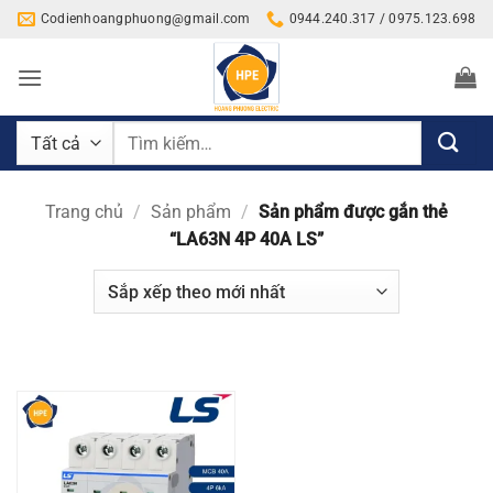
Bỏ
Codienhoangphuong@gmail.com
0944.240.317 / 0975.123.698
qua
nội
dung
Tìm
kiếm:
Trang chủ
/
Sản phẩm
/
Sản phẩm được gắn thẻ
“LA63N 4P 40A LS”