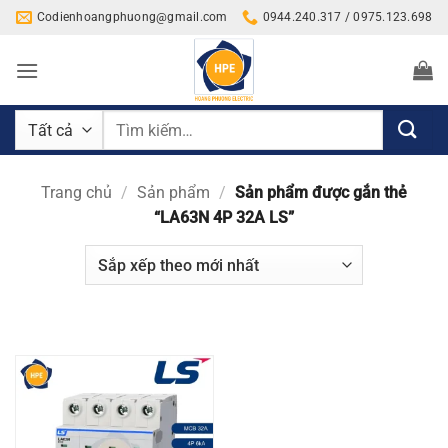
Bỏ
Codienhoangphuong@gmail.com
0944.240.317 / 0975.123.698
qua
nội
dung
Tìm
kiếm:
Trang chủ
/
Sản phẩm
/
Sản phẩm được gắn thẻ
“LA63N 4P 32A LS”