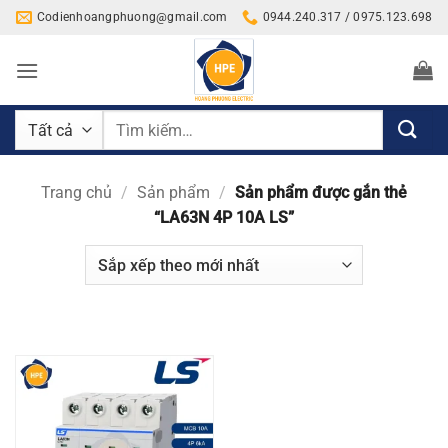
Bỏ
Codienhoangphuong@gmail.com
0944.240.317 / 0975.123.698
qua
nội
dung
Tìm
kiếm:
Trang chủ
/
Sản phẩm
/
Sản phẩm được gắn thẻ
“LA63N 4P 10A LS”