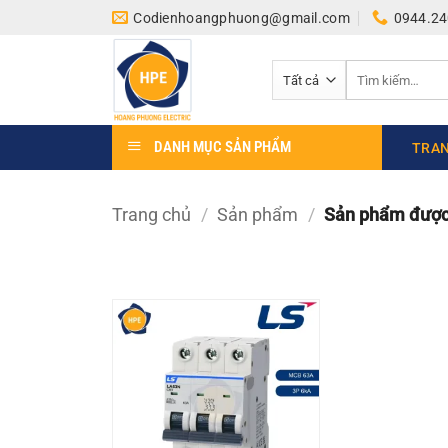
Bỏ
Codienhoangphuong@gmail.com
0944.24
qua
nội
Tìm
dung
kiếm:
DANH MỤC SẢN PHẨM
TRAN
Trang chủ
/
Sản phẩm
/
Sản phẩm được 