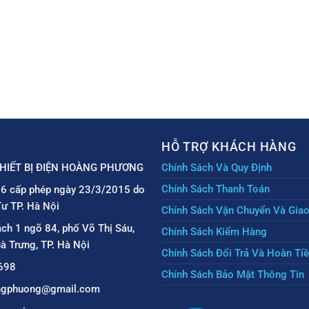
HỖ TRỢ KHÁCH HÀNG
HIẾT BỊ ĐIỆN HOÀNG PHƯƠNG
Chính Sách Và Quy Định
Chính Sách Thanh Toán
6 cấp phép ngày 23/3/2015 do
ư TP. Hà Nội
Chính Sách Vận Chuyển Và Gia
ách 1 ngõ 84, phố Võ Thị Sáu,
Chính Sách Kiểm Hàng
à Trưng, TP. Hà Nội
Chính Sách Đổi Trả Và Hoàn Ti
698
Chính Sách Bảo Mật Thông Tin
angphuong@gmail.com