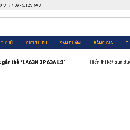
0.317 / 0975.123.698
G CHỦ
GIỚI THIỆU
SẢN PHẨM
BẢNG GIÁ
T
Hiển thị kết quả du
gắn thẻ “LA63N 3P 63A LS”