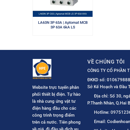
LA63N 3P 63A | Aptomat MCB
3P 63A 6kA LS
VỀ CHÚNG TÔI
CÔNG TY CỔ PHẦN T
ĐKKD số: 010679888
Sở Kế Hoạch và Đầu T
Website trực tuyến phân
phối thiết bị điện. Tự hào
Địa chỉ: Số 30, ng
là nhà cung ứng vật tư
P.Thanh Nhàn, Q.Hai B
điện hàng đầu cho các
Hotline: 0975123
công trình trọng điểm
Email: Codienho
trên cả nước. Tiên phong
về giá, đi đầu về dịch vụ.