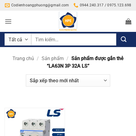
Bỏ
Codienhoangphuong@gmail.com
0944.240.317 / 0975.123.698
qua
nội
dung
Tìm
kiếm:
Trang chủ
/
Sản phẩm
/
Sản phẩm được gắn thẻ
“LA63N 3P 32A LS”