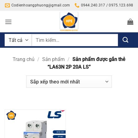
Bỏ
Codienhoangphuong@gmail.com
0944.240.317 / 0975.123.698
qua
nội
dung
Tìm
kiếm:
Trang chủ
/
Sản phẩm
/
Sản phẩm được gắn thẻ
“LA63N 2P 20A LS”