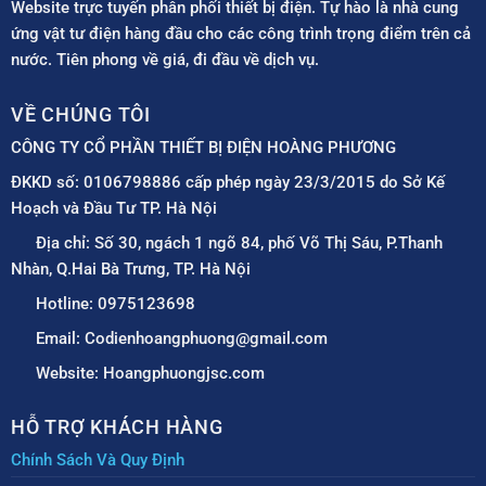
Website trực tuyến phân phối thiết bị điện. Tự hào là nhà cung
ứng vật tư điện hàng đầu cho các công trình trọng điểm trên cả
nước. Tiên phong về giá, đi đầu về dịch vụ.
VỀ CHÚNG TÔI
CÔNG TY CỔ PHẦN THIẾT BỊ ĐIỆN HOÀNG PHƯƠNG
ĐKKD số: 0106798886 cấp phép ngày 23/3/2015 do Sở Kế
Hoạch và Đầu Tư TP. Hà Nội
Địa chỉ: Số 30, ngách 1 ngõ 84, phố Võ Thị Sáu, P.Thanh
Nhàn, Q.Hai Bà Trưng, TP. Hà Nội
Hotline: 0975123698
Email: Codienhoangphuong@gmail.com
Website: Hoangphuongjsc.com
HỖ TRỢ KHÁCH HÀNG
Chính Sách Và Quy Định