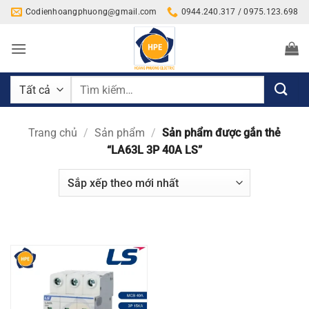
Bỏ
Codienhoangphuong@gmail.com
0944.240.317 / 0975.123.698
qua
nội
dung
Tìm
kiếm:
Trang chủ
/
Sản phẩm
/
Sản phẩm được gắn thẻ
“LA63L 3P 40A LS”