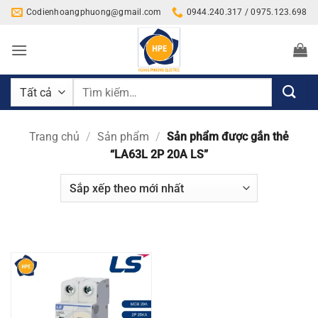
Bỏ
Codienhoangphuong@gmail.com
0944.240.317 / 0975.123.698
qua
nội
dung
Tìm
kiếm:
Trang chủ
/
Sản phẩm
/
Sản phẩm được gắn thẻ
“LA63L 2P 20A LS”