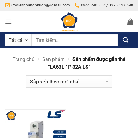
Bỏ
Codienhoangphuong@gmail.com
0944.240.317 / 0975.123.698
qua
nội
dung
Tìm
kiếm:
Trang chủ
/
Sản phẩm
/
Sản phẩm được gắn thẻ
“LA63L 1P 32A LS”