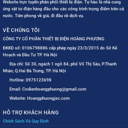
Website trực tuyến phân phối thiết bị điện. Tự hào là nhà cung
ứng vật tư điện hàng đầu cho các công trình trọng điểm trên cả
nước. Tiên phong về giá, đi đầu về dịch vụ.
VỀ CHÚNG TÔI
CÔNG TY CỔ PHẦN THIẾT BỊ ĐIỆN HOÀNG PHƯƠNG
ĐKKD số: 0106798886 cấp phép ngày 23/3/2015 do Sở Kế
Hoạch và Đầu Tư TP. Hà Nội
Địa chỉ: Số 30, ngách 1 ngõ 84, phố Võ Thị Sáu, P.Thanh
Nhàn, Q.Hai Bà Trưng, TP. Hà Nội
Hotline: 0975123698
Email: Codienhoangphuong@gmail.com
Website: Hoangphuongjsc.com
HỖ TRỢ KHÁCH HÀNG
Chính Sách Và Quy Định