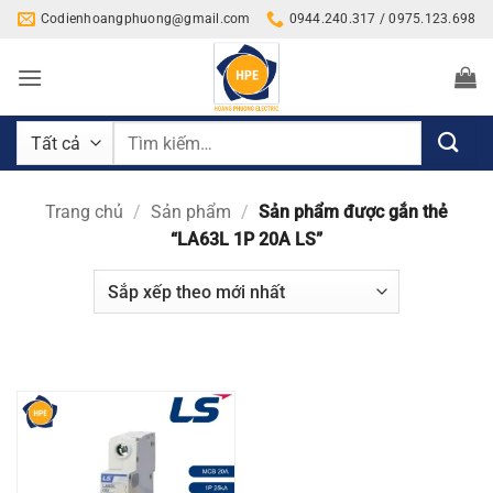
Bỏ
Codienhoangphuong@gmail.com
0944.240.317 / 0975.123.698
qua
nội
dung
Tìm
kiếm:
Trang chủ
/
Sản phẩm
/
Sản phẩm được gắn thẻ
“LA63L 1P 20A LS”