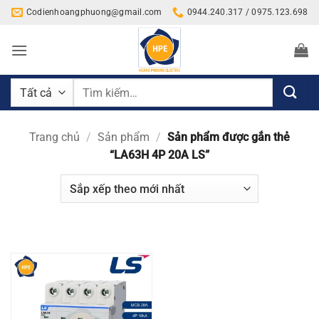
Bỏ
Codienhoangphuong@gmail.com
0944.240.317 / 0975.123.698
qua
nội
dung
Tìm
kiếm:
Trang chủ
/
Sản phẩm
/
Sản phẩm được gắn thẻ
“LA63H 4P 20A LS”