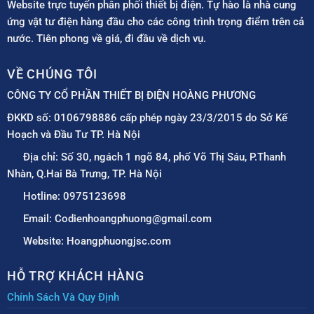
Website trực tuyến phân phối thiết bị điện. Tự hào là nhà cung
ứng vật tư điện hàng đầu cho các công trình trọng điểm trên cả
nước. Tiên phong về giá, đi đầu về dịch vụ.
VỀ CHÚNG TÔI
CÔNG TY CỔ PHẦN THIẾT BỊ ĐIỆN HOÀNG PHƯƠNG
ĐKKD số: 0106798886 cấp phép ngày 23/3/2015 do Sở Kế
Hoạch và Đầu Tư TP. Hà Nội
Địa chỉ: Số 30, ngách 1 ngõ 84, phố Võ Thị Sáu, P.Thanh
Nhàn, Q.Hai Bà Trưng, TP. Hà Nội
Hotline: 0975123698
Email: Codienhoangphuong@gmail.com
Website: Hoangphuongjsc.com
HỖ TRỢ KHÁCH HÀNG
Chính Sách Và Quy Định