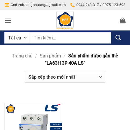
Bỏ
Codienhoangphuong@gmail.com
0944.240.317 / 0975.123.698
qua
nội
dung
Tìm
kiếm:
Trang chủ
/
Sản phẩm
/
Sản phẩm được gắn thẻ
“LA63H 3P 40A LS”