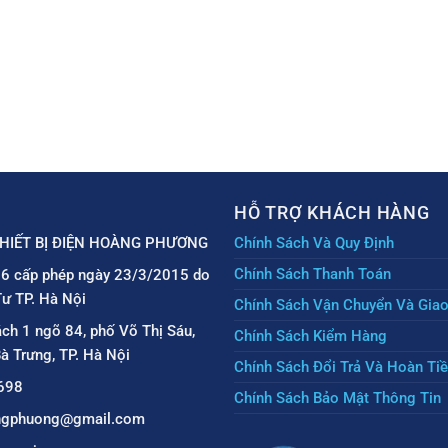
HỖ TRỢ KHÁCH HÀNG
HIẾT BỊ ĐIỆN HOÀNG PHƯƠNG
Chính Sách Và Quy Định
Chính Sách Thanh Toán
6 cấp phép ngày 23/3/2015 do
ư TP. Hà Nội
Chính Sách Vận Chuyển Và Gia
ách 1 ngõ 84, phố Võ Thị Sáu,
Chính Sách Kiểm Hàng
à Trưng, TP. Hà Nội
Chính Sách Đổi Trả Và Hoàn Ti
698
Chính Sách Bảo Mật Thông Tin
angphuong@gmail.com