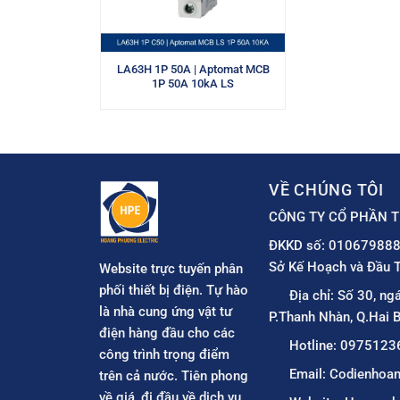
LA63H 1P 50A | Aptomat MCB
1P 50A 10kA LS
VỀ CHÚNG TÔI
CÔNG TY CỔ PHẦN T
ĐKKD số: 010679888
Sở Kế Hoạch và Đầu T
Website trực tuyến phân
phối thiết bị điện. Tự hào
Địa chỉ: Số 30, ng
là nhà cung ứng vật tư
P.Thanh Nhàn, Q.Hai B
điện hàng đầu cho các
Hotline: 0975123
công trình trọng điểm
Email: Codienho
trên cả nước. Tiên phong
về giá, đi đầu về dịch vụ.