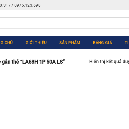
0.317 / 0975.123.698
G CHỦ
GIỚI THIỆU
SẢN PHẨM
BẢNG GIÁ
T
Hiển thị kết quả du
gắn thẻ “LA63H 1P 50A LS”