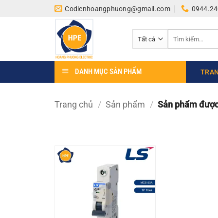
Bỏ
Codienhoangphuong@gmail.com
0944.24
qua
nội
Tìm
dung
kiếm:
DANH MỤC SẢN PHẨM
TRAN
Trang chủ
/
Sản phẩm
/
Sản phẩm được 