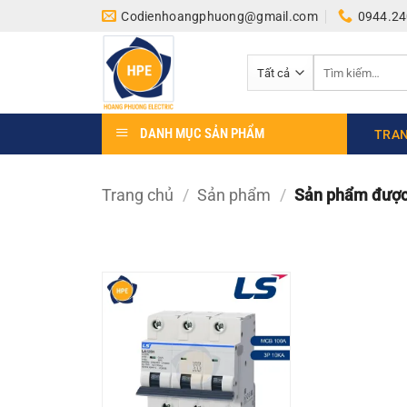
Bỏ
Codienhoangphuong@gmail.com
0944.24
qua
nội
Tìm
dung
kiếm:
DANH MỤC SẢN PHẨM
TRAN
Trang chủ
/
Sản phẩm
/
Sản phẩm được 