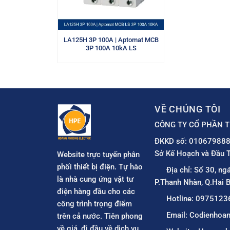
LA125H 3P 100A | Aptomat MCB
3P 100A 10kA LS
VỀ CHÚNG TÔI
CÔNG TY CỔ PHẦN T
ĐKKD số: 010679888
Sở Kế Hoạch và Đầu T
Website trực tuyến phân
phối thiết bị điện. Tự hào
Địa chỉ: Số 30, ng
là nhà cung ứng vật tư
P.Thanh Nhàn, Q.Hai B
điện hàng đầu cho các
Hotline: 0975123
công trình trọng điểm
Email: Codienho
trên cả nước. Tiên phong
về giá, đi đầu về dịch vụ.