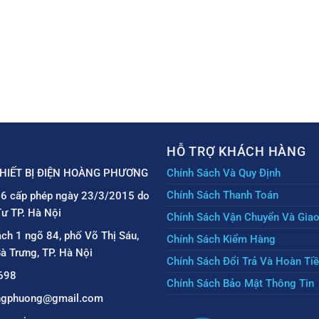
HỖ TRỢ KHÁCH HÀNG
HIẾT BỊ ĐIỆN HOÀNG PHƯƠNG
Chính Sách Và Quy Định
Chính Sách Thanh Toán
6 cấp phép ngày 23/3/2015 do
ư TP. Hà Nội
Chính Sách Vận Chuyển Và Gia
ách 1 ngõ 84, phố Võ Thị Sáu,
Chính Sách Kiểm Hàng
à Trưng, TP. Hà Nội
Chính Sách Đổi Trả Và Hoàn Ti
698
Chính Sách Bảo Mật Thông Tin
angphuong@gmail.com