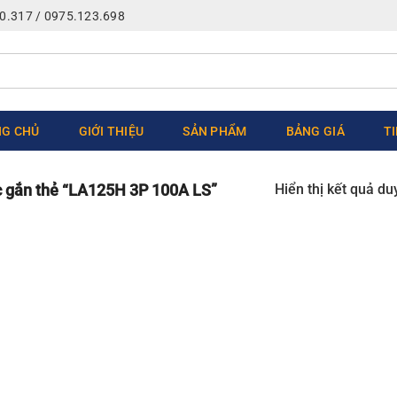
0.317 / 0975.123.698
G CHỦ
GIỚI THIỆU
SẢN PHẨM
BẢNG GIÁ
T
Hiển thị kết quả du
gắn thẻ “LA125H 3P 100A LS”